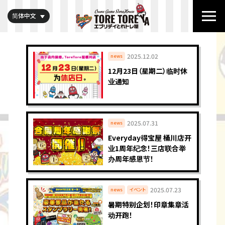
简体中文
2025.12.02
news
12月23日（星期二）临时休
业通知
2025.07.31
news
Everyday得宝屋 桶川店开
业1周年纪念！三店联合举
办周年感恩节！
2025.07.23
news
イベント
暑期特别企划！印章集章活
动开跑！