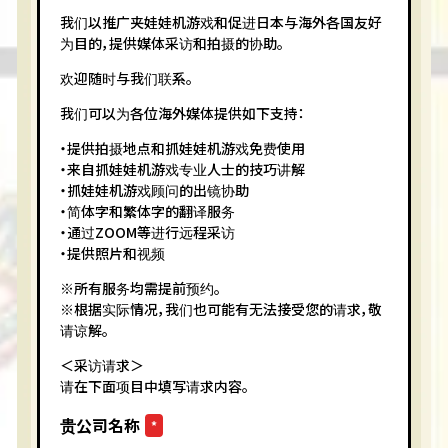
我们以推广夹娃娃机游戏和促进日本与海外各国友好
为目的，提供媒体采访和拍摄的协助。
欢迎随时与我们联系。
我们可以为各位海外媒体提供如下支持：
・提供拍摄地点和抓娃娃机游戏免费使用
・来自抓娃娃机游戏专业人士的技巧讲解
・抓娃娃机游戏顾问的出镜协助
・简体字和繁体字的翻译服务
・通过ZOOM等进行远程采访
・提供照片和视频
※所有服务均需提前预约。
※根据实际情况，我们也可能有无法接受您的请求，敬
请谅解。
＜采访请求＞
请在下面项目中填写请求内容。
贵公司名称
*