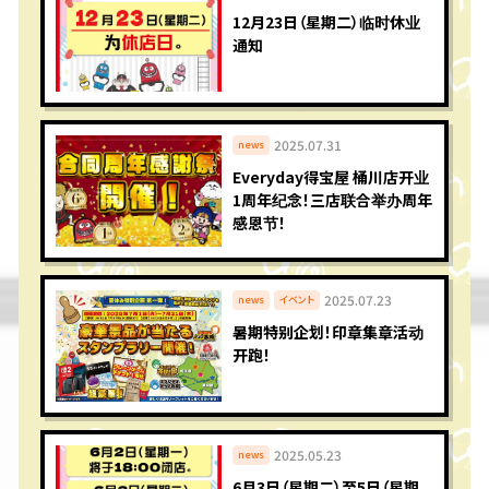
12月23日（星期二）临时休业
通知
2025.07.31
news
Everyday得宝屋 桶川店开业
1周年纪念！三店联合举办周年
感恩节！
2025.07.23
news
イベント
暑期特别企划！印章集章活动
开跑！
2025.05.23
news
6月3日（星期二）至5日（星期