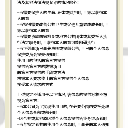
法及其他法律法规允许的情况除外：
・当需要保护人的生命、身体或财产时，且难以获得本
人同意
・当特别需要改善公共卫生或促进儿童健康成长时，且
难以获得本人同意
・当需要协助国家机关或地方公共团体或其委托人执
行法定职务时，且获得本人同意可能阻碍执行
・当下列事项已事先声明或提前公告，且已向个人信息
保护委员会提交通知时：
使用目的包括向第三方提供
提供给第三方的数据项目
向第三方提供的手段或方法
根据本人要求停止向第三方提供个人信息
接受本人请求的方式
上述规定不适用于以下情况，该信息的提供对象不被
视为第三方：
・当本公司为了实现使用目的，在必要范围内委托处理
个人信息全部或部分时
・因合并或其他原因将个人信息提供给业务继承者时
・当与特定者共同使用个人信息时，且事先向本人通知