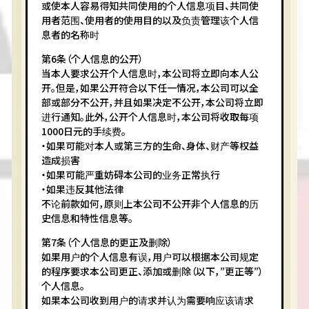
或使本人容易得知共同使用的个人信息项目、共同使
用者范围、使用者的使用目的以及负责管理该个人信
息者的名称时
第6条（个人信息的公开）
当本人要求公开个人信息时，本公司将立即向本人公
开。但是，如果公开符合以下任一情况，本公司可以全
部或部分不公开，并且如果决定不公开，本公司将立即
进行通知。此外，公开个人信息时，本公司将收取每项
1000日元的手续费。
・如果可能对本人或第三方的生命、身体、财产等权益
造成损害
・如果可能严重妨碍本公司的业务正常执行
・如果违反其他法律
不论前款如何，原则上本公司不公开非个人信息的历
史信息和特性信息等。
第7条（个人信息的更正及删除）
如果用户的个人信息有误，用户可以根据本公司规定
的程序要求本公司更正、添加或删除（以下，”更正等”）
个人信息。
如果本公司收到用户的请求并认为需要响应该请求