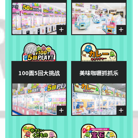
100圆5回大挑战
美味咖喱抓抓乐