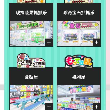
现摘蔬果抓抓乐
珍奇宝石抓抓乐
食趣屋
换物屋