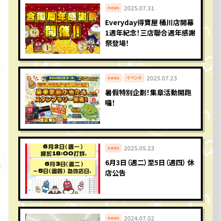
2025.07.31
news
Everyday得寶屋 桶川店開幕
1週年紀念！三店聯合週年感謝
祭登場！
2025.07.23
news
イベント
暑假特別企劃！集章活動開跑
囉！
2025.05.23
news
6月3日（週二）至5日（週四） 休
店公告
2024.07.02
news