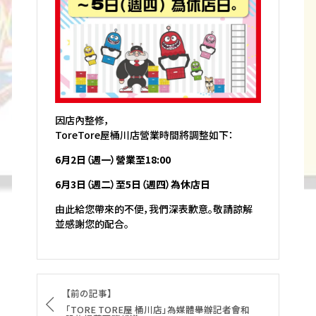
因店內整修，
ToreTore屋桶川店營業時間將調整如下：
6月2日（週一）營業至18:00
6月3日（週二）至5日（週四）為休店日
由此給您帶來的不便，我們深表歉意。敬請諒解
並感謝您的配合。
【前の記事】
「TORE TORE屋 桶川店」為媒體舉辦記者會和