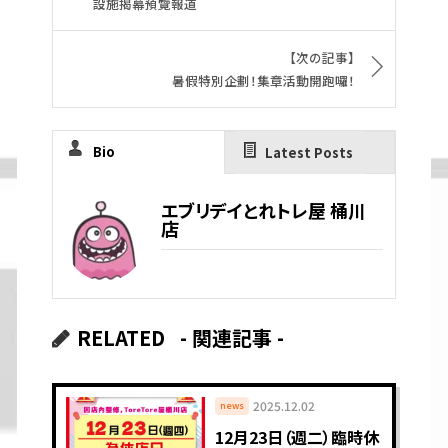
設施揭幕預覽報道
【次の記事】
暑假特別企劃！集章活動開跑囉！
Bio
Latest Posts
エブリデイとれトレ屋 桶川
店
RELATED
- 関連記事 -
2025.12.02
news
12月23日（週二）臨時休