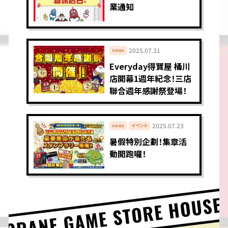
業通知
2025.07.31
news
Everyday得寶屋 桶川
店開幕1週年紀念！三店
聯合週年感謝祭登場！
2025.07.23
news
イベント
暑假特別企劃！集章活
動開跑囉！