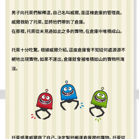
男子向托萊們解釋道，自己名叫威爾，是這棟倉庫的管理員。
威爾救助了托萊，並將他們帶到了倉庫。
在那裡，托萊從未見過如此之多的寶物，在倉庫中堆積成山。
托萊十分吃驚。 根據威爾介紹，這座倉庫會不知從何處源源不
絕地出現寶物，如果不運出，倉庫就會被堆積如山的寶物所淹
沒。
托萊感激威爾救了自己，決定幫他搬運倉庫裡的寶物。 托萊從