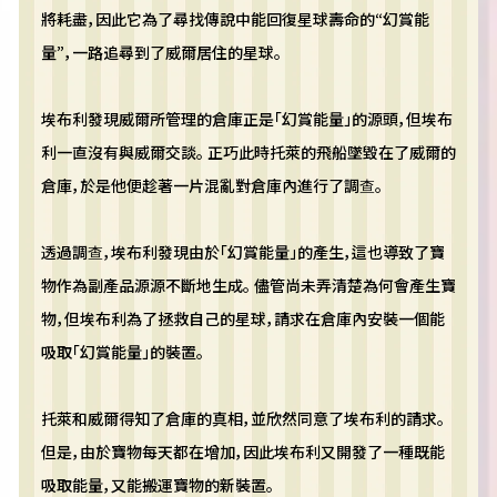
將耗盡，因此它為了尋找傳說中能回復星球壽命的“幻賞能
量”，一路追尋到了威爾居住的星球。
埃布利發現威爾所管理的倉庫正是「幻賞能量」的源頭，但埃布
利一直沒有與威爾交談。 正巧此時托萊的飛船墜毀在了威爾的
倉庫，於是他便趁著一片混亂對倉庫內進行了調查。
透過調查，埃布利發現由於「幻賞能量」的產生，這也導致了寶
物作為副產品源源不斷地生成。 儘管尚未弄清楚為何會產生寶
物，但埃布利為了拯救自己的星球，請求在倉庫內安裝一個能
吸取「幻賞能量」的裝置。
托萊和威爾得知了倉庫的真相，並欣然同意了埃布利的請求。
但是，由於寶物每天都在增加，因此埃布利又開發了一種既能
吸取能量，又能搬運寶物的新裝置。