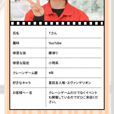
氏名
Tさん
趣味
YouTube
得意な技
横滑り
得意な設定
小物系
クレーンゲーム暦
4年
好きなキャラ
夏目友人帳・エヴァンゲリオン
お客様へ一言
クレーンゲームだけでなくイベント
も開催しているのでぜひご来店くだ
さい。