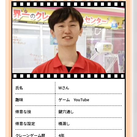
氏名
Wさん
趣味
ゲーム YouTube
得意な技
鍵穴通し
得意な設定
橋渡し
クレーンゲーム暦
4年