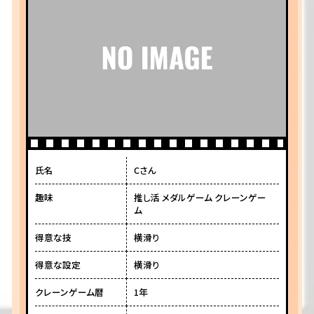
氏名
Cさん
趣味
推し活 メダルゲーム クレーンゲー
ム
得意な技
横滑り
得意な設定
横滑り
クレーンゲーム暦
1年