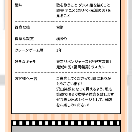
趣味
歌を歌うこと ダンス 絵を描くこと
読書 アニメ（東リべ・鬼滅の刃）を
見ること
得意な技
雪崩
得意な設定
横滑り
クレーンゲーム暦
1年
好きなキャラ
東京リベンジャーズ（佐野万次郎）
鬼滅の刃（冨岡義勇）ラスカル
お客様へ一言
ご来店してくださって、誠にありが
とうございます！
沢山笑顔になって貰えるよう、私も
笑顔で明るく挨拶や対応を致します
ぜひ思い出の1ページとして、当店
をお楽しみください！