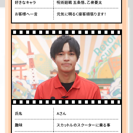
好きなキャラ
呪術廻戦 五条悟、乙骨憂太
お客様へ一言
元気に明るく接客頑張ります！
氏名
Aさん
趣味
スカットルのスクーターに乗る事