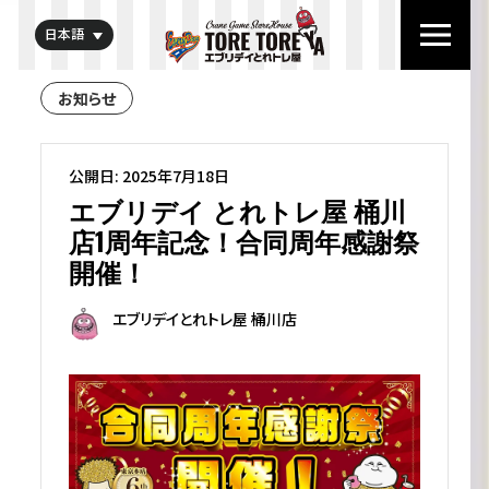
日本語
お知らせ
公開日: 2025年7月18日
エブリデイ とれトレ屋 桶川
店1周年記念！合同周年感謝祭
開催！
エブリデイとれトレ屋 桶川店