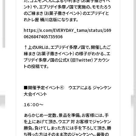
た、ゴエモンくんによる小判まき（お菓子撒きイベ
ント）や、エブリデイ多摩ノ国で実施の、モモたろう
のご縁まき（お菓子撒きイベント）のエブリデイと
れトレ屋 桶川店版になります。
https://x.com/EVERYDAY_tama/status/169
0626847405735936
↑上のURLは、エブリデイ多摩ノ国で、開催したご
縁まき（お菓子撒きイベント）の様子がわかる、エ
ブリデイ多摩ノ国の公式X（旧Twitter）アカウン
トの投稿です。
■開催予定イベント④ ウエアによる ジャンケン
大会イベント
１６：００～
あらかじめ一定数、景品を準備。お客様には、手
を上にあげて頂き、ウエア 対 お客様でジャンケン
勝負。負けてしまった方には手を下ろして頂き、勝
ち残った方はそのまま次のジャンケンへ。最後の