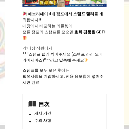
에브리데이 4개 점포에서
스탬프 랠리
를 개
최합니다!!
매장에서 배포하는 리플렛에
모든 점포의 스탬프를 모으면
호화 경품을 GET!
각 매장 직원에게
**“스탬프 랠리 찍어주세요 (스탬프 라리 오네
가이시마스)”**라고 말씀해 주세요
스탬프를 모두 모은 후에는
필요사항을 기입하시고, 전용 응모함에 넣어주
시면 완료!
目次
개시 기간
주의 사항